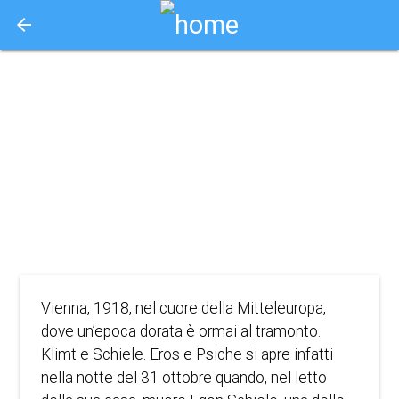
arrow_back
Aquisto e Prenotazione Biglietti Online
klimt & schiele -
eros e psiche
2018
DOCUMENTARIO
Vienna, 1918, nel cuore della Mitteleuropa,
dove un’epoca dorata è ormai al tramonto.
Klimt e Schiele. Eros e Psiche si apre infatti
nella notte del 31 ottobre quando, nel letto