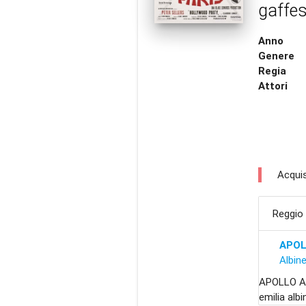
gaffes 
Anno
Genere
Regia
Attori
Acquis
Reggio 
APOL
Albin
APOLLO AL
emilia alb