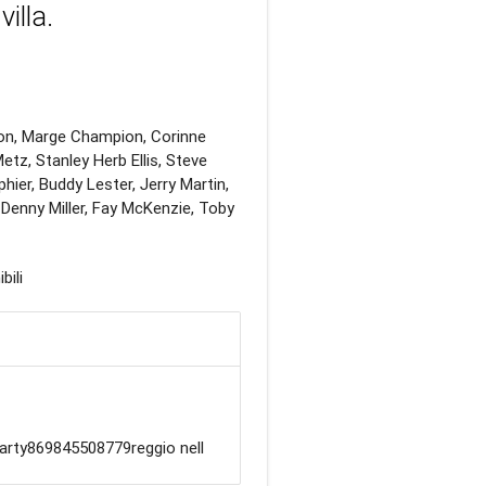
villa.
rson, Marge Champion, Corinne
etz, Stanley Herb Ellis, Steve
ier, Buddy Lester, Jerry Martin,
Denny Miller, Fay McKenzie, Toby
bili
arty869845508779reggio nell