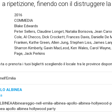
a ripetizione, finendo con il distruggere la 
2016
COMMEDIA
Blake Edwards
Peter Sellers, Claudine Longet, Natalia Borisova, Jean Ca
Cole, Al Checco, Dick Crockett, Frances Davis, Danielle De M
Franken, Kathe Green, Allen Jung, Stephen Liss, James Lanph
Sharron Kimberly, Gavin MacLeod, Ken Wales, Carol Wayne, 
Page, Jack Perkins
ta o prenota i tuoi biglietti scegliendo il locale tra le province disponi
nell'Emilia
LO ALBINEA
ea
BINEAAlbineareggio-nell-emilia-albinea-apollo-albinea-hollywood-p
inea apollo albinea hollywood party