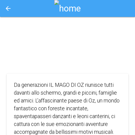
arrow_back
Aquisto e Prenotazione Biglietti Online
il mago di oz
1939
FANTASTICO
Da generazioni IL MAGO DI OZ riunisce tutti
davanti allo schermo, grandi e piccini, famiglie
ed amici. L’affascinante paese di Oz, un mondo
fantastico con foreste incantate,
spaventapasseri danzanti e leoni canterini, ci
cattura con le sue emozionanti avventure
accompagnate da bellissimi motivi musicali.