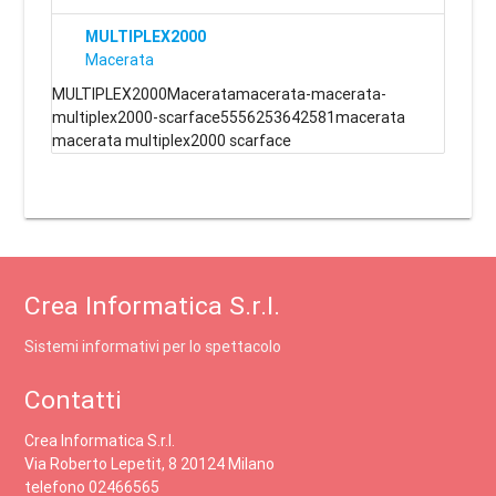
MULTIPLEX2000
Macerata
MULTIPLEX2000Maceratamacerata-macerata-
multiplex2000-scarface5556253642581macerata
macerata multiplex2000 scarface
Crea Informatica S.r.l.
Sistemi informativi per lo spettacolo
Contatti
Crea Informatica S.r.l.
Via Roberto Lepetit, 8 20124 Milano
telefono 02466565