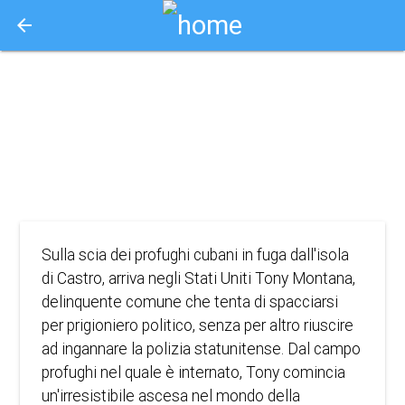
arrow_back
Aquisto e Prenotazione Biglietti Online
scarface
1983
DRAMMATICO
Sulla scia dei profughi cubani in fuga dall'isola
di Castro, arriva negli Stati Uniti Tony Montana,
delinquente comune che tenta di spacciarsi
per prigioniero politico, senza per altro riuscire
ad ingannare la polizia statunitense. Dal campo
profughi nel quale è internato, Tony comincia
un'irresistibile ascesa nel mondo della