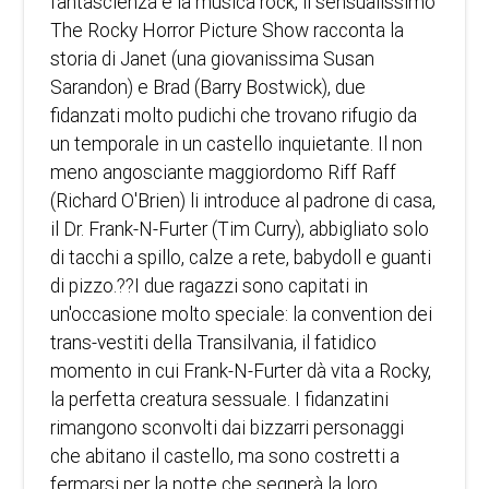
fantascienza e la musica rock, il sensualissimo
The Rocky Horror Picture Show racconta la
storia di Janet (una giovanissima Susan
Sarandon) e Brad (Barry Bostwick), due
fidanzati molto pudichi che trovano rifugio da
un temporale in un castello inquietante. Il non
meno angosciante maggiordomo Riff Raff
(Richard O'Brien) li introduce al padrone di casa,
il Dr. Frank-N-Furter (Tim Curry), abbigliato solo
di tacchi a spillo, calze a rete, babydoll e guanti
di pizzo.??I due ragazzi sono capitati in
un'occasione molto speciale: la convention dei
trans-vestiti della Transilvania, il fatidico
momento in cui Frank-N-Furter dà vita a Rocky,
la perfetta creatura sessuale. I fidanzatini
rimangono sconvolti dai bizzarri personaggi
che abitano il castello, ma sono costretti a
fermarsi per la notte che segnerà la loro