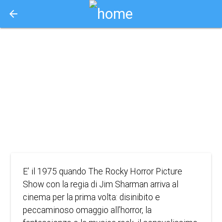
arrow_back
Aquisto e Prenotazione Biglietti Online
the rocky horror
picture show
2012
COMMEDIA, HORROR
E’ il 1975 quando The Rocky Horror Picture
Show con la regia di Jim Sharman arriva al
cinema per la prima volta: disinibito e
peccaminoso omaggio all’horror, la