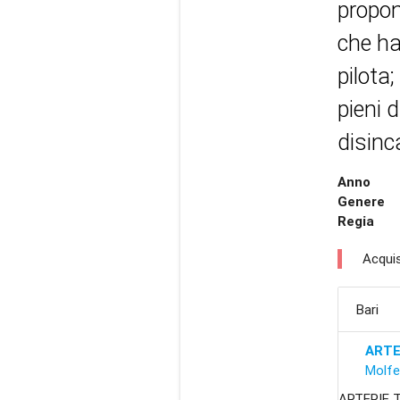
propon
che ha
pilota
pieni d
disinc
Anno
Genere
Regia
Acquis
Bari
ARTE
Molfe
ARTERIE T