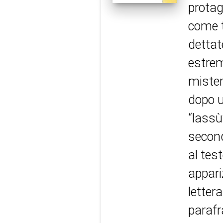
protag
come t
dettat
estrem
mister
dopo u
“lassù
second
al tes
appari
letter
parafr