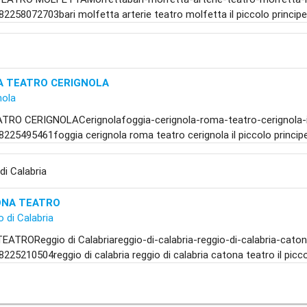
82258072703bari molfetta arterie teatro molfetta il piccolo princip
 TEATRO CERIGNOLA
nola
RO CERIGNOLACerignolafoggia-cerignola-roma-teatro-cerignola-il
8225495461foggia cerignola roma teatro cerignola il piccolo princip
di Calabria
ONA TEATRO
o di Calabria
TROReggio di Calabriareggio-di-calabria-reggio-di-calabria-catona
8225210504reggio di calabria reggio di calabria catona teatro il picco