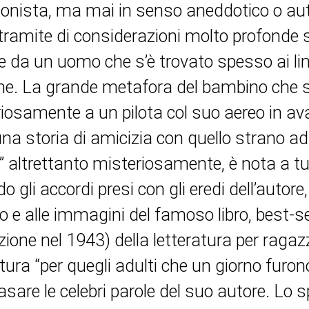
onista, ma mai in senso aneddotico o auto
ramite di considerazioni molto profonde 
e da un uomo che s’è trovato spesso ai limi
e. La grande metafora del bambino che s
iosamente a un pilota col suo aereo in ava
na storia di amicizia con quello strano a
” altrettanto misteriosamente, è nota a tut
o gli accordi presi con gli eredi dell’autore
to e alle immagini del famoso libro, best-se
zione nel 1943) della letteratura per ragazz
atura “per quegli adulti che un giorno furon
asare le celebri parole del suo autore. Lo s