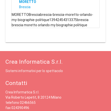
MORETTO
Brescia
MORETTOBresciabrescia-brescia-moretto-orlando-
my-biographie-politique13942454313375brescia
brescia moretto orlando my biographie politique
Crea Informatica S.r.l.
Sistemi informativi per lo spettacolo
Contatti
Crea Informatica S.r.l.
Via Roberto Lepetit, 8 20124 Milano
telefono 02466565
fax 024390496