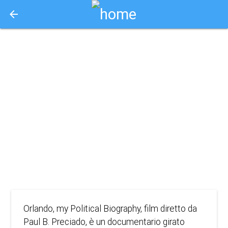
arrow_back
Aquisto e Prenotazione Biglietti Online
orlando, my
biographie
politique
2023
DOCUMENTARIO
Orlando, my Political Biography, film diretto da
Paul B. Preciado, è un documentario girato