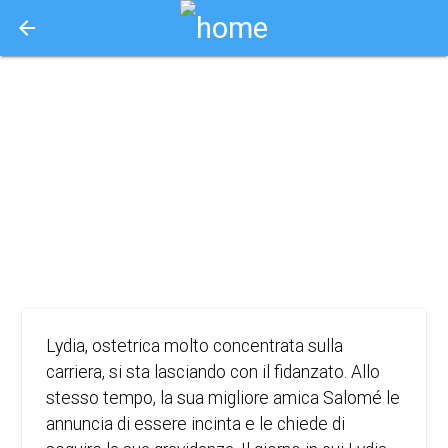
arrow_back
Aquisto e Prenotazione Biglietti Online
(o.v.) le
ravissement
2023
DRAMMA
Lydia, ostetrica molto concentrata sulla
carriera, si sta lasciando con il fidanzato. Allo
stesso tempo, la sua migliore amica Salomé le
annuncia di essere incinta e le chiede di