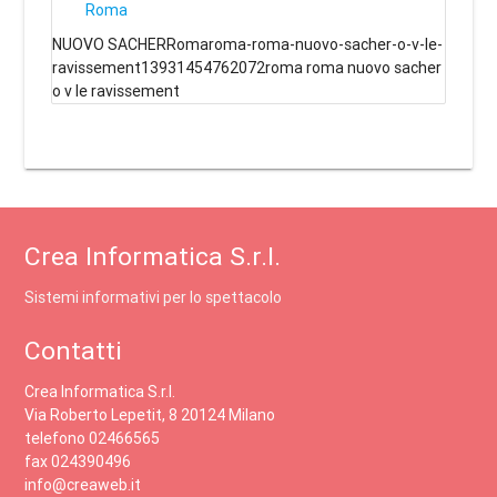
Roma
NUOVO SACHERRomaroma-roma-nuovo-sacher-o-v-le-
ravissement13931454762072roma roma nuovo sacher
o v le ravissement
Crea Informatica S.r.l.
Sistemi informativi per lo spettacolo
Contatti
Crea Informatica S.r.l.
Via Roberto Lepetit, 8 20124 Milano
telefono 02466565
fax 024390496
info@creaweb.it