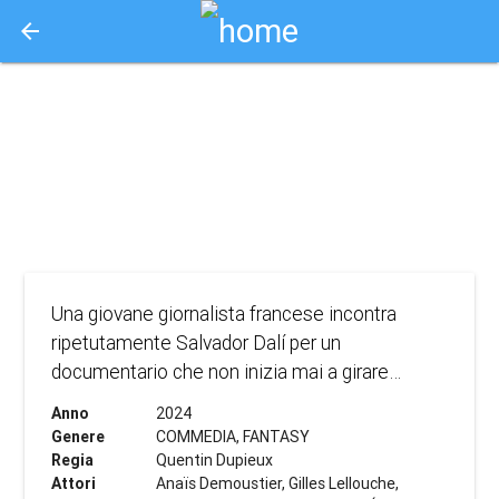
arrow_back
Aquisto e Prenotazione Biglietti Online
(o.v.) daaaaaali'!
2024
COMMEDIA, FANTASY
Una giovane giornalista francese incontra
ripetutamente Salvador Dalí per un
documentario che non inizia mai a girare…
Anno
2024
Genere
COMMEDIA, FANTASY
Regia
Quentin Dupieux
Attori
Anaïs Demoustier, Gilles Lellouche,