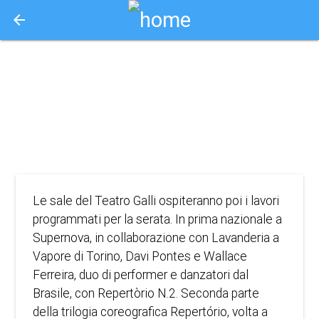
arrow_back
Aquisto e Prenotazione Biglietti Online
repertorio n.2
2024
DANZA
Le sale del Teatro Galli ospiteranno poi i lavori
programmati per la serata. In prima nazionale a
Supernova, in collaborazione con Lavanderia a
Vapore di Torino, Davi Pontes e Wallace
Ferreira, duo di performer e danzatori dal
Brasile, con Repertòrio N.2. Seconda parte
della trilogia coreografica Repertório, volta a