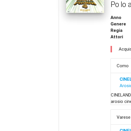
Po lo a
Anno
Genere
Regia
Attori
Acquis
Como
CINE
Arosi
CINELAND
arosio cin
Varese
CINE