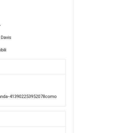
A
 Davis
bili
panda-413902253952078como