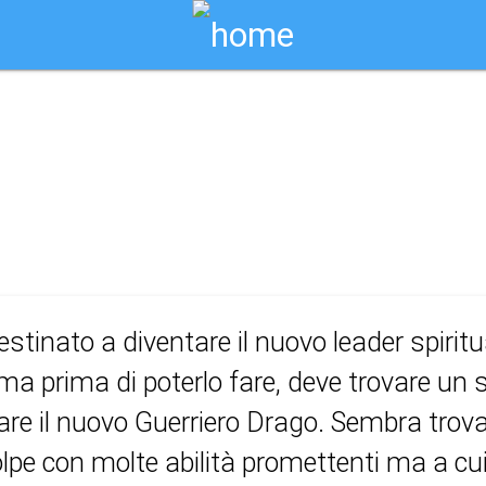
Biglietti Online
kung fu panda 4
ONE, COMMEDIA, FAMIGLIA
estinato a diventare il nuovo leader spiritua
ma prima di poterlo fare, deve trovare un
are il nuovo Guerriero Drago. Sembra trov
lpe con molte abilità promettenti ma a cui