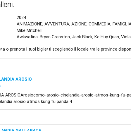
lleni.
2024
ANIMAZIONE, AVVENTURA, AZIONE, COMMEDIA, FAMIGLI
Mike Mitchell
Awkwafina, Bryan Cranston, Jack Black, Ke Huy Quan, Viola
ta o prenota i tuoi biglietti scegliendo il locale tra le province disponi
LANDIA AROSIO
o
IA AROSIOArosiocomo-arosio-cinelandia-arosio-atmos-kung-fu-
elandia arosio atmos kung fu panda 4
LANDIA GALLARATE