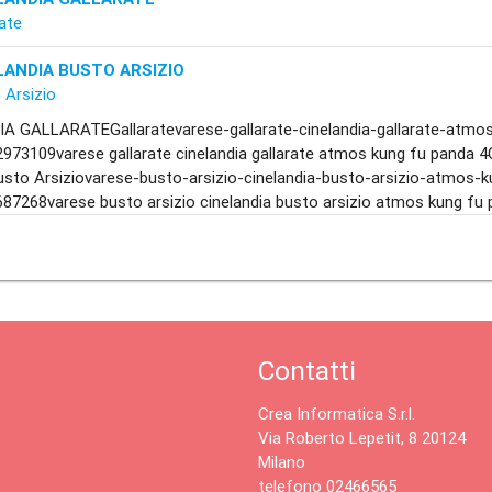
rate
LANDIA BUSTO ARSIZIO
 Arsizio
A GALLARATEGallaratevarese-gallarate-cinelandia-gallarate-atmo
973109varese gallarate cinelandia gallarate atmos kung fu pand
sto Arsiziovarese-busto-arsizio-cinelandia-busto-arsizio-atmos-
87268varese busto arsizio cinelandia busto arsizio atmos kung fu 
Contatti
Crea Informatica S.r.l.
Via Roberto Lepetit, 8 20124
Milano
telefono 02466565