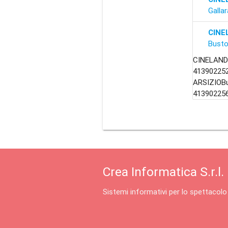
Galla
CINE
Busto
CINELANDI
413902252
ARSIZIOBu
413902256
Crea Informatica S.r.l.
Sistemi informativi per lo spettacolo