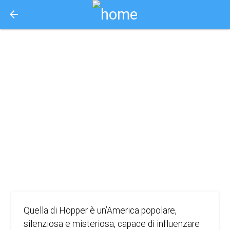
arrow_back
Aquisto e Prenotazione Biglietti Online
hopper - una
storia d'amore
americana
2022
DOCUMENTARIO
Quella di Hopper è un’America popolare,
silenziosa e misteriosa, capace di influenzare