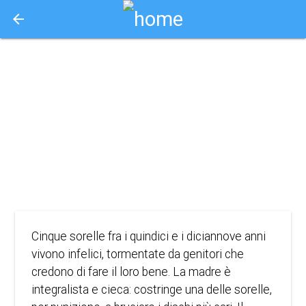
arrow_back
Aquisto e Prenotazione Biglietti Online
il giardino delle
vergini suicide
1999
DRAMMA, ROMANCE
Cinque sorelle fra i quindici e i diciannove anni
vivono infelici, tormentate da genitori che
credono di fare il loro bene. La madre è
integralista e cieca: costringe una delle sorelle,