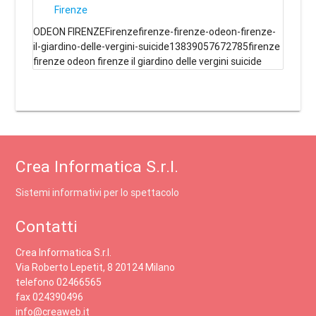
Firenze
ODEON FIRENZEFirenzefirenze-firenze-odeon-firenze-
il-giardino-delle-vergini-suicide13839057672785firenze
firenze odeon firenze il giardino delle vergini suicide
Crea Informatica S.r.l.
Sistemi informativi per lo spettacolo
Contatti
Crea Informatica S.r.l.
Via Roberto Lepetit, 8 20124 Milano
telefono 02466565
fax 024390496
info@creaweb.it