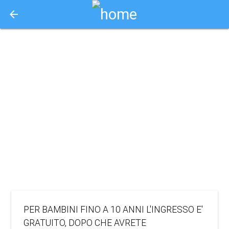
arrow_back
Aquisto e Prenotazione Biglietti Online
il mago di oz
nel paese delle
meraviglie
2024
TEATRO
PER BAMBINI FINO A 10 ANNI L'INGRESSO E'
GRATUITO, DOPO CHE AVRETE