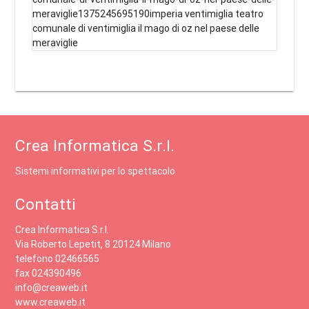
meraviglie1375245695190imperia ventimiglia teatro
comunale di ventimiglia il mago di oz nel paese delle
meraviglie
Crea Informatica S.r.l.
Sistemi informativi per lo spettacolo
Contatti
Crea Informatica S.r.l.
Via Roberto Lepetit, 8 20124 Milano
telefono 02466565
fax 024390496
info@creaweb.it
www.creaweb.it