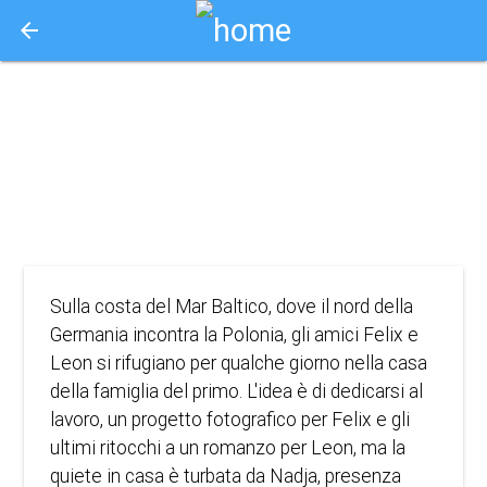
arrow_back
Aquisto e Prenotazione Biglietti Online
il cielo brucia
2023
DRAMMA, ROMANCE
Sulla costa del Mar Baltico, dove il nord della
Germania incontra la Polonia, gli amici Felix e
Leon si rifugiano per qualche giorno nella casa
della famiglia del primo. L'idea è di dedicarsi al
lavoro, un progetto fotografico per Felix e gli
ultimi ritocchi a un romanzo per Leon, ma la
quiete in casa è turbata da Nadja, presenza