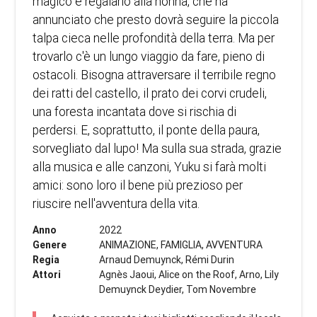
magico e regalarlo alla nonna, che ha
annunciato che presto dovrà seguire la piccola
talpa cieca nelle profondità della terra. Ma per
trovarlo c'è un lungo viaggio da fare, pieno di
ostacoli. Bisogna attraversare il terribile regno
dei ratti del castello, il prato dei corvi crudeli,
una foresta incantata dove si rischia di
perdersi. E, soprattutto, il ponte della paura,
sorvegliato dal lupo! Ma sulla sua strada, grazie
alla musica e alle canzoni, Yuku si farà molti
amici: sono loro il bene più prezioso per
riuscire nell'avventura della vita.
Anno
2022
Genere
ANIMAZIONE, FAMIGLIA, AVVENTURA
Regia
Arnaud Demuynck, Rémi Durin
Attori
Agnès Jaoui, Alice on the Roof, Arno, Lily
Demuynck Deydier, Tom Novembre