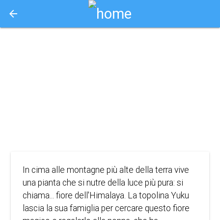
arrow_back
Aquisto e Prenotazione Biglietti Online
yuku e il fiore
dell' himalaya
2022
ANIMAZIONE, FAMIGLIA, AVVENTURA
In cima alle montagne più alte della terra vive
una pianta che si nutre della luce più pura: si
chiama... fiore dell'Himalaya. La topolina Yuku
lascia la sua famiglia per cercare questo fiore