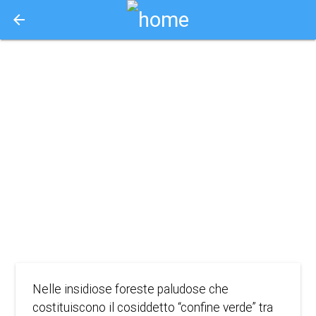
arrow_back
Aquisto e Prenotazione Biglietti Online
the green
border - il
confine verde
2023
DRAMMA
Nelle insidiose foreste paludose che
costituiscono il cosiddetto “confine verde” tra