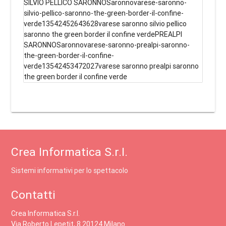
SILVIO PELLICO SARONNOSaronnovarese-saronno-
silvio-pellico-saronno-the-green-border-il-confine-
verde13542452643628varese saronno silvio pellico
saronno the green border il confine verdePREALPI
SARONNOSaronnovarese-saronno-prealpi-saronno-
the-green-border-il-confine-
verde13542453472027varese saronno prealpi saronno
the green border il confine verde
Crea Informatica S.r.l.
Sistemi informativi per lo spettacolo
Contatti
Crea Informatica S.r.l.
Via Roberto Lepetit, 8 20124 Milano