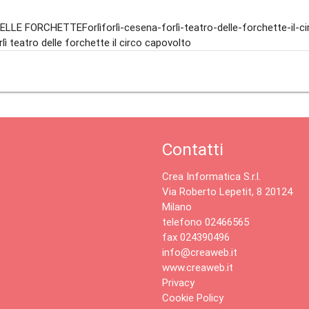
LLE FORCHETTEForlìforlì-cesena-forlì-teatro-delle-forchette-il-c
lì teatro delle forchette il circo capovolto
Contatti
Crea Informatica S.r.l.
Via Roberto Lepetit, 8 20124
Milano
telefono 02466565
fax 024390496
info@creaweb.it
www.creaweb.it
Privacy
Cookie Policy