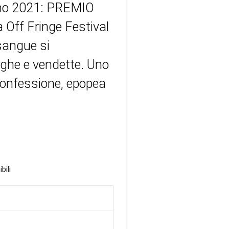
gno 2021: PREMIO
Off Fringe Festival
sangue si
ughe e vendette. Uno
confessione, epopea
bili