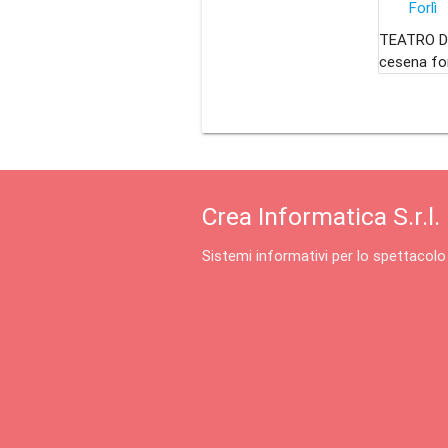
Forlì
TEATRO DE
cesena for
Crea Informatica S.r.l.
Sistemi informativi per lo spettacolo