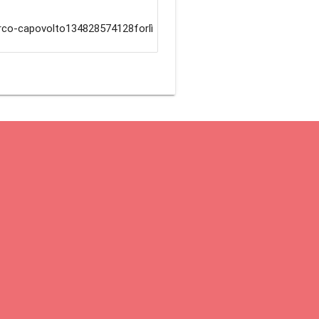
irco-capovolto134828574128forlì