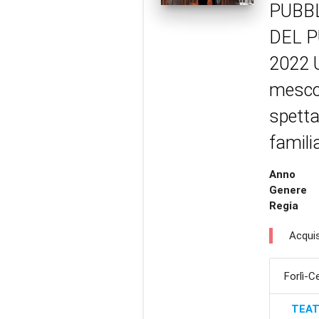
PUBBL
DEL PU
2022 U
mescol
spetta
familia
Anno
Genere
Regia
Acquis
Forlì-
TEAT