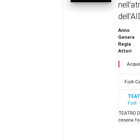
nell'a
dell'A
Anno
Genere
Regia
Attori
Acquis
Forlì-
TEAT
Forlì
TEATRO DE
cesena for