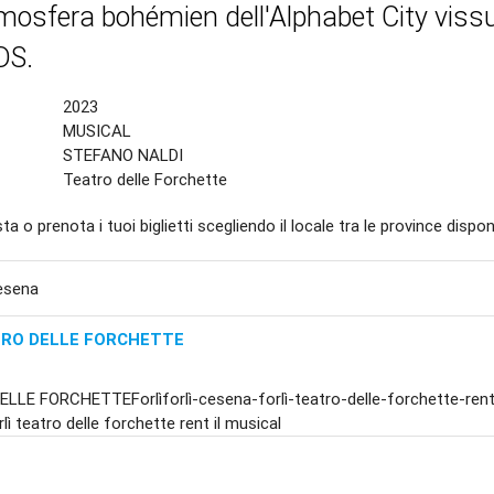
tmosfera bohémien dell'Alphabet City vissu
IDS.
2023
MUSICAL
STEFANO NALDI
Teatro delle Forchette
ta o prenota i tuoi biglietti scegliendo il locale tra le province disponi
Cesena
RO DELLE FORCHETTE
LLE FORCHETTEForlìforlì-cesena-forlì-teatro-delle-forchette-rent
lì teatro delle forchette rent il musical