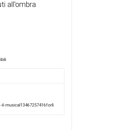
ti all'ombra
bili
-il-musical13467257416forlì