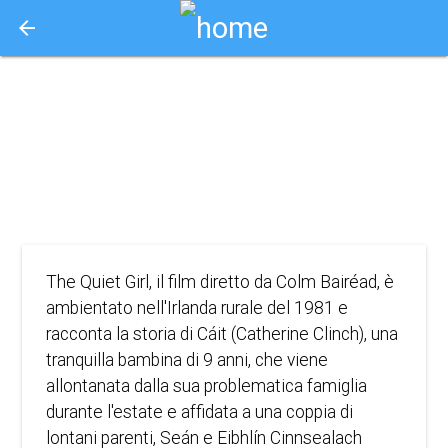
arrow_back
Aquisto e Prenotazione Biglietti Online
the quiet girl
2023
DRAMMATICO
The Quiet Girl, il film diretto da Colm Bairéad, è
ambientato nell'Irlanda rurale del 1981 e
racconta la storia di Cáit (Catherine Clinch), una
tranquilla bambina di 9 anni, che viene
allontanata dalla sua problematica famiglia
durante l'estate e affidata a una coppia di
lontani parenti, Seán e Eibhlín Cinnsealach