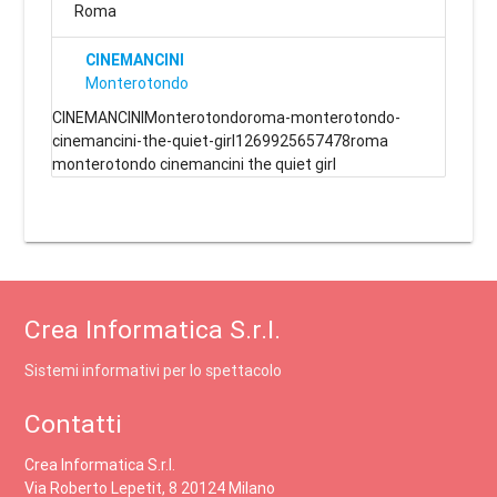
Roma
CINEMANCINI
Monterotondo
CINEMANCINIMonterotondoroma-monterotondo-
cinemancini-the-quiet-girl1269925657478roma
monterotondo cinemancini the quiet girl
Crea Informatica S.r.l.
Sistemi informativi per lo spettacolo
Contatti
Crea Informatica S.r.l.
Via Roberto Lepetit, 8 20124 Milano