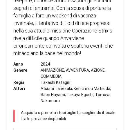
telepate, conosce a loro insaputa gli eccitanti
segreti di entrambi. Con la scusa di portare la
famiglia a fare un weekend di vacanza
invernale, il tentativo di Loid di fare progressi
nella sua attuale missione Operazione Strix si
rivela difficile quando Anya viene
erroneamente coinvolta e scatena eventi che
minacciano la pace nel mondo!
Anno
2024
Genere
ANIMAZIONE, AVVENTURA, AZIONE,
COMMEDIA
Regia
Takashi Katagiri
Attori
Atsumi Tanezaki, Kenichirou Matsuda,
Saori Hayami, Takuya Eguchi, Tomoya
Nakamura
Acquista o prenota i tuoi biglietti scegliendo il locale
tra le province disponibili