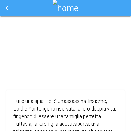
arrow_back
Aquisto e Prenotazione Biglietti Online
spy x family:
code white
2024
ANIMAZIONE, AVVENTURA, AZIONE, COMMEDIA
Lui è una spia. Lei è un’assassina. Insieme,
Loid e Yor tengono riservata la loro doppia vita,
fingendo di essere una famiglia perfetta.
Tuttavia, la loro figlia adottiva Anya, una