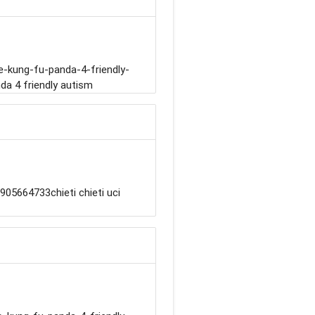
e-kung-fu-panda-4-friendly-
a 4 friendly autism
905664733chieti chieti uci