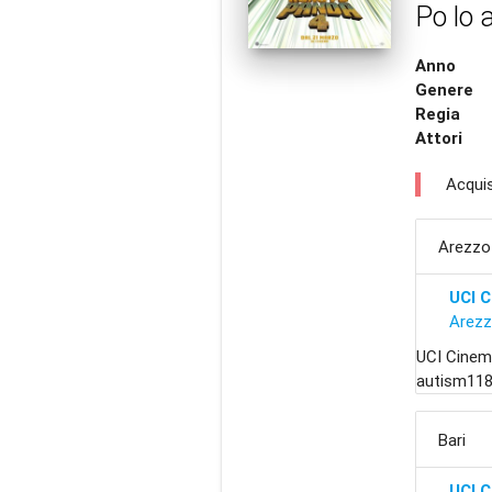
Po lo a
Anno
Genere
Regia
Attori
Acquis
Arezzo
UCI 
Arez
UCI Cinem
autism118
Bari
UCI C