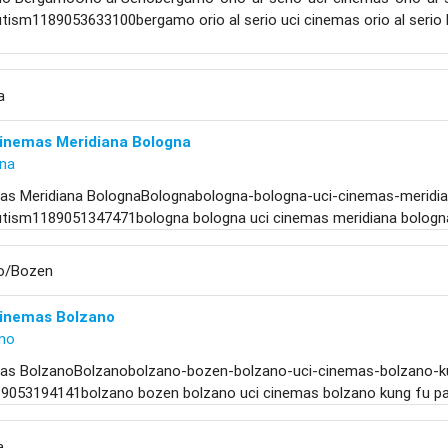
utism1189053633100bergamo orio al serio uci cinemas orio al serio
a
Cinemas Meridiana Bologna
na
as Meridiana BolognaBolognabologna-bologna-uci-cinemas-meridi
autism1189051347471bologna bologna uci cinemas meridiana bologna
o/Bozen
Cinemas Bolzano
no
as BolzanoBolzanobolzano-bozen-bolzano-uci-cinemas-bolzano-ku
9053194141bolzano bozen bolzano uci cinemas bolzano kung fu pan
a