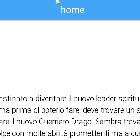
Biglietti Online
anda 4 - friendl
ONE, COMMEDIA, FAMIGLIA
estinato a diventare il nuovo leader spiritua
ma prima di poterlo fare, deve trovare un
are il nuovo Guerriero Drago. Sembra trov
lpe con molte abilità promettenti ma a cui