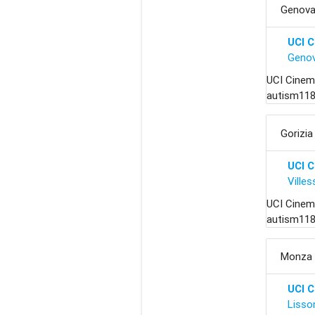
Genov
UCI 
Geno
UCI Cinem
autism118
Gorizia
UCI C
Villes
UCI Cinema
autism1189
Monza e
UCI 
Lisso