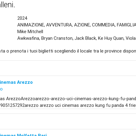
lleni.
2024
ANIMAZIONE, AVVENTURA, AZIONE, COMMEDIA, FAMIGLI
Mike Mitchell
Awkwafina, Bryan Cranston, Jack Black, Ke Huy Quan, Viola
ta o prenota i tuoi biglietti scegliendo il locale tra le province disponi
Cinemas Arezzo
zo
as ArezzoArezzoarezzo-arezzo-uci-cinemas-arezzo-kung-fu-panda
9051257292arezzo arezzo uci cinemas arezzo kung fu panda 4 frie
inemas Molfetta Bari