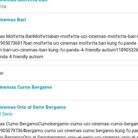
tta
inemas Bari
as Molfetta BariMolfettabari-molfetta-uci-cinemas-molfetta-bari-
9050736817bari molfetta uci cinemas molfetta bari kung fu panda 
ri-bari-uci-cinemas-bari-kung-fu-panda-4-friendly-autism1189053263
nda 4 friendly autism
mo
Cinemas Curno Bergamo
o
inemas Orio al Serio Bergamo
l Serio
as Curno BergamoCurnobergamo-curno-uci-cinemas-curno-bergamo
9050797364bergamo curno uci cinemas curno bergamo kung fu pand
erio BergamoOrio al Seriobergamo-orio-al-serio-uci-cinemas-orio-a