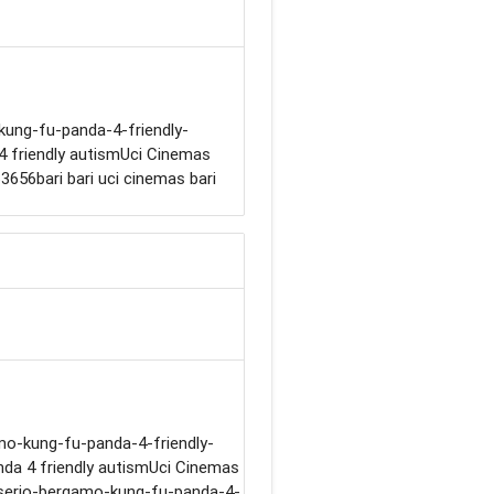
kung-fu-panda-4-friendly-
4 friendly autismUci Cinemas
656bari bari uci cinemas bari
-kung-fu-panda-4-friendly-
a 4 friendly autismUci Cinemas
l-serio-bergamo-kung-fu-panda-4-