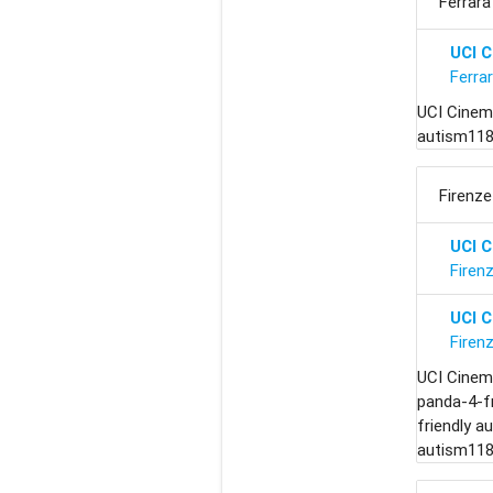
Ferrara
UCI 
Ferra
UCI Cinema
autism1189
Firenze
UCI 
Firen
UCI 
Firen
UCI Cinem
panda-4-f
friendly a
autism1189