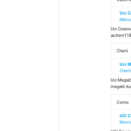
Uci 
Marci
Uci Cinem
autism118
Chieti
Uci 
Chieti
Uci Megalò
megalò ku
Como
UCI 
Monta