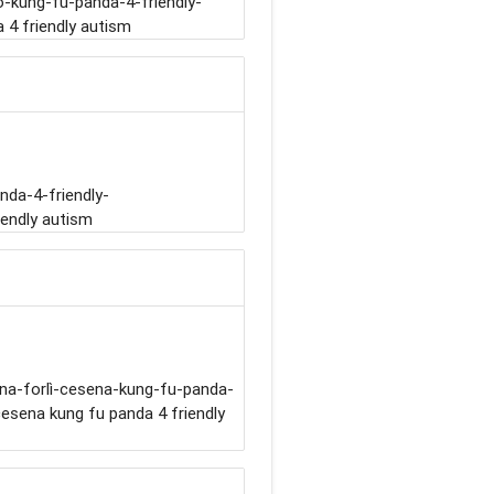
kung-fu-panda-4-friendly-
4 friendly autism
nda-4-friendly-
iendly autism
na-forlì-cesena-kung-fu-panda-
cesena kung fu panda 4 friendly