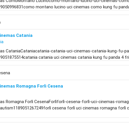
as ComoMontano Lucinocomo-montano-lucino-uci-cinemas-como-
9050996831como montano lucino uci cinemas como kung fu panda 
a
Cinemas Catania
ia
as CataniaCataniacatania-catania-uci-cinemas-catania-kung-fu-pa
9051875514catania catania uci cinemas catania kung fu panda 4 fr
Cesena
Cinemas Romagna Forlì Cesena
as Romagna Forlì CesenaForlìforlì-cesena-forlì-uci-cinemas-romag
-autism1189051267249forlì cesena forlì uci cinemas romagna forlì 