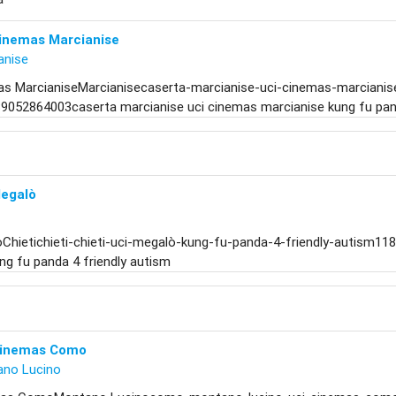
Cinemas Marcianise
anise
as MarcianiseMarcianisecaserta-marcianise-uci-cinemas-marcianis
9052864003caserta marcianise uci cinemas marcianise kung fu pand
Megalò
Chietichieti-chieti-uci-megalò-kung-fu-panda-4-friendly-autism118
ng fu panda 4 friendly autism
Cinemas Como
no Lucino