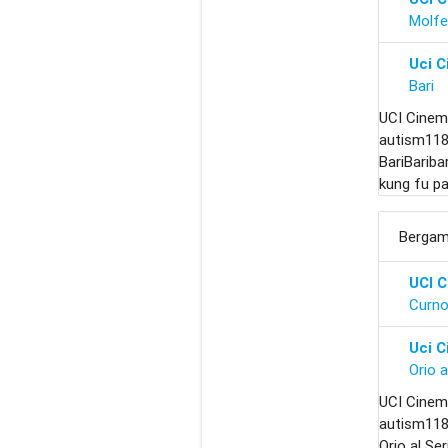
Molfe
Uci C
Bari
UCI Cinem
autism118
BariBariba
kung fu pa
Berga
UCI 
Curn
Uci C
Orio a
UCI Cinem
autism118
Orio al S