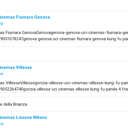
a
Cinemas Fiumara Genova
va
as Fiumara GenovaGenovagenova-genova-uci-cinemas-fiumara-gen
9051078247genova genova uci cinemas fiumara genova kung fu pand
inemas Villesse
se
s VillesseVillessegorizia-villesse-uci-cinemas-villesse-kung-fu-pan
052264740gorizia villesse uci cinemas villesse kung fu panda 4 fri
 della Brianza
Cinemas Lissone Milano
ne