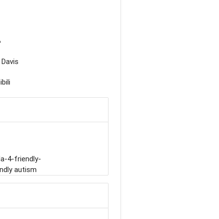
A
 Davis
bili
-4-friendly-
ndly autism