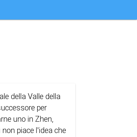
y autism
le della Valle della
 successore per
arne uno in Zhen,
 non piace l'idea che