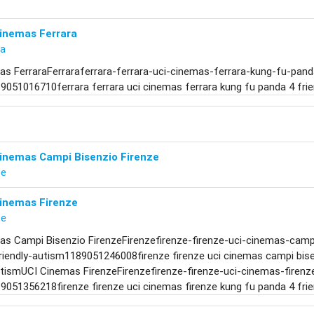
Cinemas Ferrara
ra
s FerraraFerraraferrara-ferrara-uci-cinemas-ferrara-kung-fu-panda
051016710ferrara ferrara uci cinemas ferrara kung fu panda 4 frie
Cinemas Campi Bisenzio Firenze
ze
Cinemas Firenze
ze
as Campi Bisenzio FirenzeFirenzefirenze-firenze-uci-cinemas-camp
riendly-autism1189051246008firenze firenze uci cinemas campi bise
utismUCI Cinemas FirenzeFirenzefirenze-firenze-uci-cinemas-firenz
051356218firenze firenze uci cinemas firenze kung fu panda 4 frie