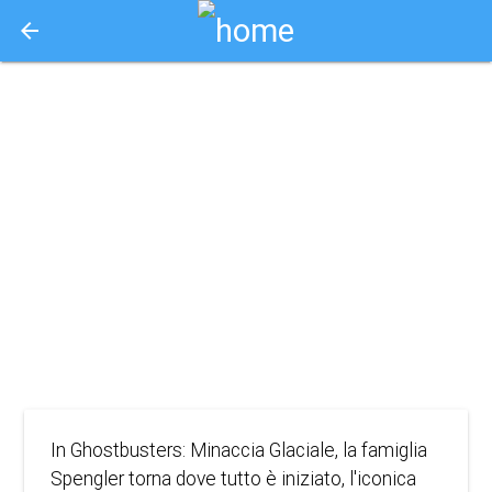
arrow_back
Aquisto e Prenotazione Biglietti Online
ghostbusters:
minaccia
glaciale isens
2024
AVVENTURA, COMMEDIA, FANTASY
In Ghostbusters: Minaccia Glaciale, la famiglia
Spengler torna dove tutto è iniziato, l'iconica