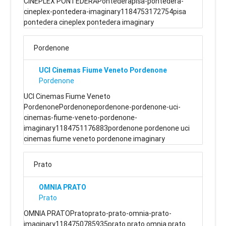
CINEPLEX PONTEDERAPontederapisa-pontedera-
cineplex-pontedera-imaginary1184753172754pisa
pontedera cineplex pontedera imaginary
Pordenone
UCI Cinemas Fiume Veneto Pordenone
Pordenone
UCI Cinemas Fiume Veneto
PordenonePordenonepordenone-pordenone-uci-
cinemas-fiume-veneto-pordenone-
imaginary1184751176883pordenone pordenone uci
cinemas fiume veneto pordenone imaginary
Prato
OMNIA PRATO
Prato
OMNIA PRATOPratoprato-prato-omnia-prato-
imaginary1184750785935prato prato omnia prato