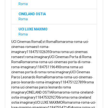
Roma
CINELAND OSTIA
Roma
UCI LUXE MAXIMO
Roma
UCI Cinemas RomaEst RomaRomaroma-roma-uci-
cinemas-romaest-roma-
imaginary1184751026393roma roma uci cinemas
romaest roma imaginaryUCI Cinemas Porta di Roma
RomaRomaroma-roma-uci-cinemas-porta-di-roma-
roma-imaginary1184751196490roma roma uci
cinemas porta di roma roma imaginaryUCI Cinemas
Parco Leonardo RomaRomaroma-roma-uci-cinemas-
parco-leonardo-roma-imaginary1184751227899roma
roma uci cinemas parco leonardo roma
imaginaryCINELAND OSTIARomaroma-roma-cineland-
ostia-imaginary1184753292706roma roma cineland
ostia imaginaryUCI LUXE MAXIMORomaroma-roma-uci-
luxe-maximo-imaginary1184755471454roma roma uci