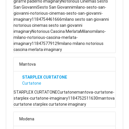
giraffe paderno imaginaryNotorious Cinemas Sesto
San GiovanniSesto San Giovannimilano-sesto-san-
giovanni-notorious-cinemas-sesto-san-giovanni-
imaginary1184754461666milano sesto san giovanni
notorious cinemas sesto san giovanni
imaginaryNotorious Cascina MerlataMilanomilano-
milano-notorious-cascina-merlata-
imaginary118475779129milano milano notorious
cascina merlata imaginary
Mantova
STARPLEX CURTATONE
Curtatone
STARPLEX CURTATONECurtatonemantova-curtatone-
starplex-curtatone-imaginary1184752511630mantova
curtatone starplex curtatone imaginary
Modena