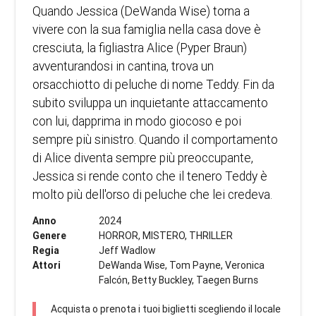
Quando Jessica (DeWanda Wise) torna a
vivere con la sua famiglia nella casa dove è
cresciuta, la figliastra Alice (Pyper Braun)
avventurandosi in cantina, trova un
orsacchiotto di peluche di nome Teddy. Fin da
subito sviluppa un inquietante attaccamento
con lui, dapprima in modo giocoso e poi
sempre più sinistro. Quando il comportamento
di Alice diventa sempre più preoccupante,
Jessica si rende conto che il tenero Teddy è
molto più dell'orso di peluche che lei credeva.
Anno
2024
Genere
HORROR, MISTERO, THRILLER
Regia
Jeff Wadlow
Attori
DeWanda Wise, Tom Payne, Veronica
Falcón, Betty Buckley, Taegen Burns
Acquista o prenota i tuoi biglietti scegliendo il locale