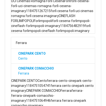
UCI Cinemas Romagna Forlì CesenaForlìforlì-cesena-
forlì-uci-cinemas-romagna-forlì-cesena-
imaginary1184751267215forlì cesena forlì uci cinemas
romagna forlì cesena imaginaryCINEFLASH
FORLIMPOPOLIForlimpopoliforlì-cesena-forlimpopoli-
cineflash-forlimpopoli-imaginary1184756482919forlì
cesena forlimpopoli cineflash forlimpopoli imaginary
Ferrara
CINEPARK CENTO
Cento
CINEPARK COMACCHIO
Ferrara
CINEPARK CENTOCentoferrara-cento-cinepark-cento-
imaginary1184751054741ferrara cento cinepark cento
imaginaryCINEPARK COMACCHIOFerraraferrara-
ferrara-cinepark-comacchio-
imaginary1184751064946ferrara ferrara cinepark
comacchio imaginary