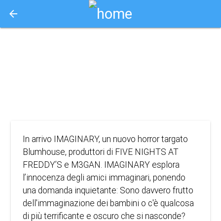
arrow_back
Aquisto e Prenotazione Biglietti Online
imaginary
2024
HORROR, MISTERO, THRILLER
In arrivo IMAGINARY, un nuovo horror targato
Blumhouse, produttori di FIVE NIGHTS AT
FREDDY’S e M3GAN. IMAGINARY esplora
l’innocenza degli amici immaginari, ponendo
una domanda inquietante: Sono davvero frutto
dell'immaginazione dei bambini o c'è qualcosa
di più terrificante e oscuro che si nasconde?