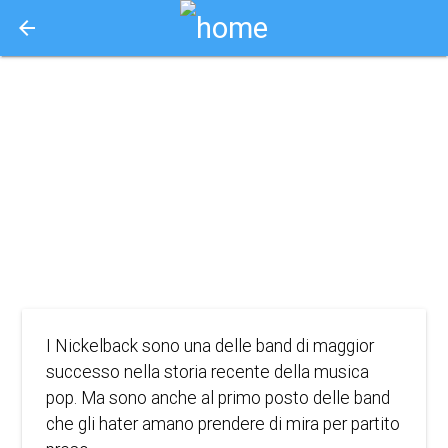
arrow_back
Aquisto e Prenotazione Biglietti Online
(o.v.) hate to
love: nickelback
2024
DOCUMENTARIO
I Nickelback sono una delle band di maggior
successo nella storia recente della musica
pop. Ma sono anche al primo posto delle band
che gli hater amano prendere di mira per partito