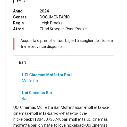
preso.
Anno
2024
Genere
DOCUMENTARIO
Regia
Leigh Brooks
Attori
Chad Kroeger, Ryan Peake
Acquista o prenota i tuoi biglietti scegliendo il locale
tra le province disponibili
Bari
UCI Cinemas Molfetta Bari
Molfetta
Uci Cinemas Bari
Bari
UCI Cinemas Molfetta BariMolfettabari-molfetta-uci-
cinemas-molfetta-bari-o-v-hate-to-love-
nickelback1180450736740bari molfetta uci cinemas
molfetta bari o v hate to love nickelbackUci Cinemas