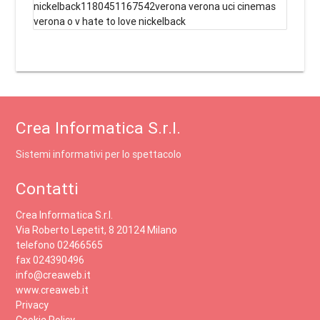
nickelback1180451167542verona verona uci cinemas
verona o v hate to love nickelback
Crea Informatica S.r.l.
Sistemi informativi per lo spettacolo
Contatti
Crea Informatica S.r.l.
Via Roberto Lepetit, 8 20124 Milano
telefono 02466565
fax 024390496
info@creaweb.it
www.creaweb.it
Privacy