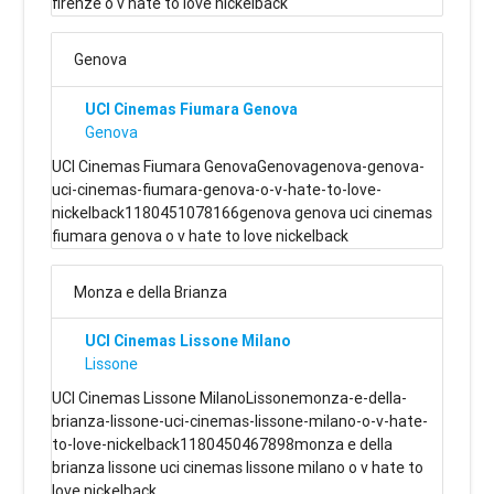
firenze o v hate to love nickelback
Genova
UCI Cinemas Fiumara Genova
Genova
UCI Cinemas Fiumara GenovaGenovagenova-genova-
uci-cinemas-fiumara-genova-o-v-hate-to-love-
nickelback1180451078166genova genova uci cinemas
fiumara genova o v hate to love nickelback
Monza e della Brianza
UCI Cinemas Lissone Milano
Lissone
UCI Cinemas Lissone MilanoLissonemonza-e-della-
brianza-lissone-uci-cinemas-lissone-milano-o-v-hate-
to-love-nickelback1180450467898monza e della
brianza lissone uci cinemas lissone milano o v hate to
love nickelback