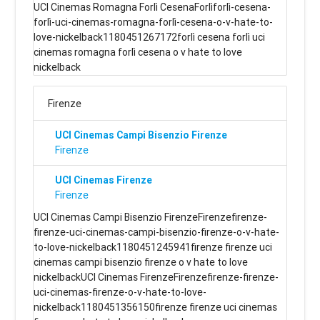
UCI Cinemas Romagna Forlì CesenaForlìforlì-cesena-
forlì-uci-cinemas-romagna-forlì-cesena-o-v-hate-to-
love-nickelback1180451267172forlì cesena forlì uci
cinemas romagna forlì cesena o v hate to love
nickelback
Firenze
UCI Cinemas Campi Bisenzio Firenze
Firenze
UCI Cinemas Firenze
Firenze
UCI Cinemas Campi Bisenzio FirenzeFirenzefirenze-
firenze-uci-cinemas-campi-bisenzio-firenze-o-v-hate-
to-love-nickelback1180451245941firenze firenze uci
cinemas campi bisenzio firenze o v hate to love
nickelbackUCI Cinemas FirenzeFirenzefirenze-firenze-
uci-cinemas-firenze-o-v-hate-to-love-
nickelback1180451356150firenze firenze uci cinemas