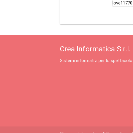
love11770
Crea Informatica S.r.l.
Sistemi informativi per lo spettacolo