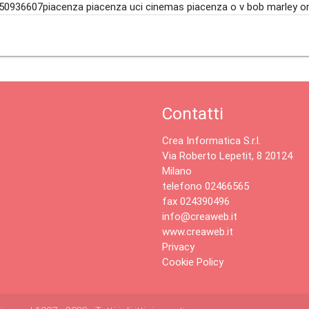
50936607piacenza piacenza uci cinemas piacenza o v bob marley o
Contatti
Crea Informatica S.r.l.
Via Roberto Lepetit, 8 20124
Milano
telefono 02466565
fax 024390496
info@creaweb.it
www.creaweb.it
Privacy
Cookie Policy