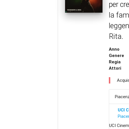
per cr
la fam
leggen
Rita.
Anno
Genere
Regia
Attori
Acquis
Piacen
UCI 
Piace
UCI Cinem