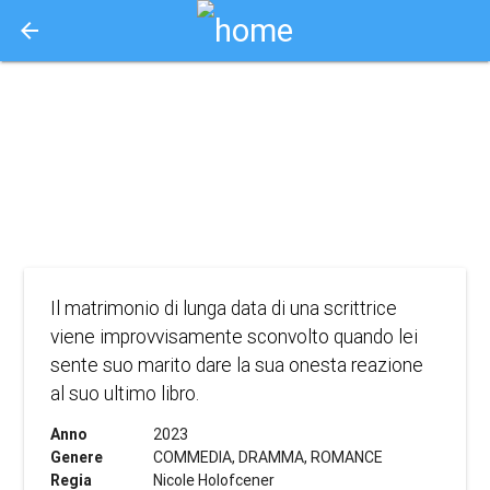
arrow_back
Aquisto e Prenotazione Biglietti Online
a dire il vero
2023
COMMEDIA, DRAMMA, ROMANCE
Il matrimonio di lunga data di una scrittrice
viene improvvisamente sconvolto quando lei
sente suo marito dare la sua onesta reazione
al suo ultimo libro.
Anno
2023
Genere
COMMEDIA, DRAMMA, ROMANCE
Regia
Nicole Holofcener