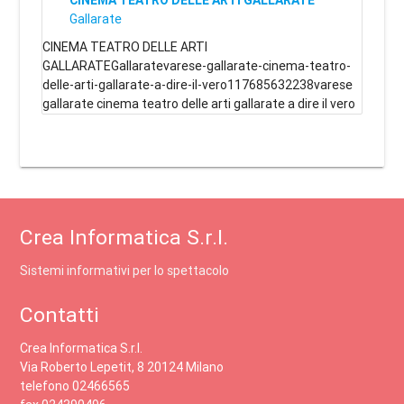
CINEMA TEATRO DELLE ARTI GALLARATE
Gallarate
CINEMA TEATRO DELLE ARTI
GALLARATEGallaratevarese-gallarate-cinema-teatro-
delle-arti-gallarate-a-dire-il-vero117685632238varese
gallarate cinema teatro delle arti gallarate a dire il vero
Crea Informatica S.r.l.
Sistemi informativi per lo spettacolo
Contatti
Crea Informatica S.r.l.
Via Roberto Lepetit, 8 20124 Milano
telefono 02466565