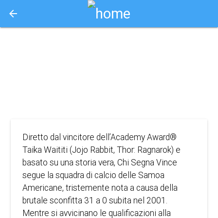
arrow_back
Aquisto e Prenotazione Biglietti Online
chi segna vince
2023
COMMEDIA, DRAMMA
Diretto dal vincitore dell’Academy Award®
Taika Waititi (Jojo Rabbit, Thor: Ragnarok) e
basato su una storia vera, Chi Segna Vince
segue la squadra di calcio delle Samoa
Americane, tristemente nota a causa della
brutale sconfitta 31 a 0 subita nel 2001.
Mentre si avvicinano le qualificazioni alla