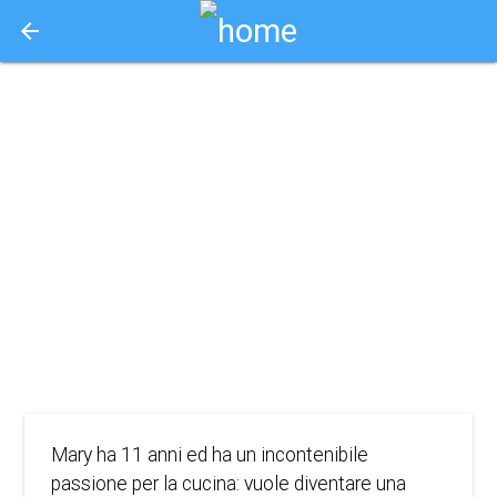
arrow_back
Aquisto e Prenotazione Biglietti Online
mary e lo
spirito di
mezzanotte
2023
ANIMAZIONE, DRAMMA, FAMIGLIA
Mary ha 11 anni ed ha un incontenibile
passione per la cucina: vuole diventare una