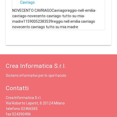
Cavriago
NOVECENTO CAVRIAGOCavriagoreggio-nell-emilia-
cavriago-novecento-cavriago-tutto-su-mia-
madre11590052383539reggio nell emilia cavriago
novecento cavriago tutto su mia madre
Crea Informatica S.r.l.
Sistemi informativi per lo spettacolo
Contatti
Crea Informatica S.r.l.
Via Roberto Lepetit, 8 20124 Milano
telefono 02466565
fax 024390496