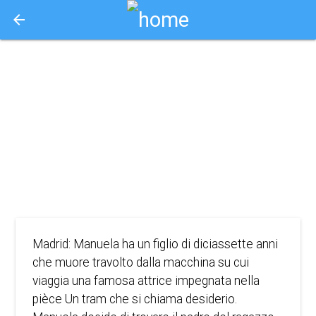
arrow_back
Aquisto e Prenotazione Biglietti Online
tutto su mia
madre
1999
DRAMMATICO
Madrid: Manuela ha un figlio di diciassette anni
che muore travolto dalla macchina su cui
viaggia una famosa attrice impegnata nella
pièce Un tram che si chiama desiderio.