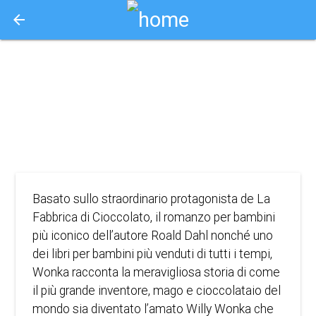
arrow_back
Aquisto e Prenotazione Biglietti Online
wonka
2023
COMMEDIA, FAMIGLIA, FANTASY
Basato sullo straordinario protagonista de La
Fabbrica di Cioccolato, il romanzo per bambini
più iconico dell’autore Roald Dahl nonché uno
dei libri per bambini più venduti di tutti i tempi,
Wonka racconta la meravigliosa storia di come
il più grande inventore, mago e cioccolataio del
mondo sia diventato l’amato Willy Wonka che