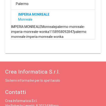
Palermo
IMPERIA MONREALE
Monreale
IMPERIA MONREALEMonrealepalermo-monreale-
imperia-monreale-wonka1158958092847palermo
monreale imperia monreale wonka
Crea Informatica S.r.l.
Sistemi informativi per lo spettacolo
Contatti
Crea Informatica S.r.l.
Via Roberto Lepetit, 8 20124 Milano