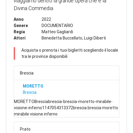
viaggiamo dentro la grande opera che è la
Divina Commedia.
Anno
2022
Genere
DOCUMENTARIO
Regia
Matteo Gagliardi
Attori
Benedetta Buccellato, Luigi Diberti
Acquista o prenota i tuoi biglietti scegliendo il locale
tra le province disponibili
Brescia
MORETTO
Brescia
MORETTOBresciabrescia-brescia-moretto-mirabile-
visione-inferno1147054313372brescia brescia moretto
mirabile visione inferno
Prato