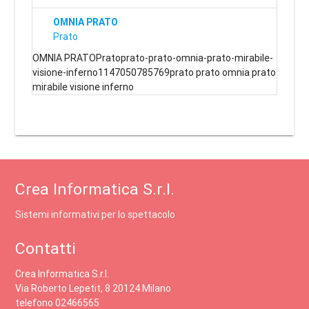
OMNIA PRATO
Prato
OMNIA PRATOPratoprato-prato-omnia-prato-mirabile-
visione-inferno1147050785769prato prato omnia prato
mirabile visione inferno
Crea Informatica S.r.l.
Sistemi informativi per lo spettacolo
Contatti
Crea Informatica S.r.l.
Via Roberto Lepetit, 8 20124 Milano
telefono 02466565