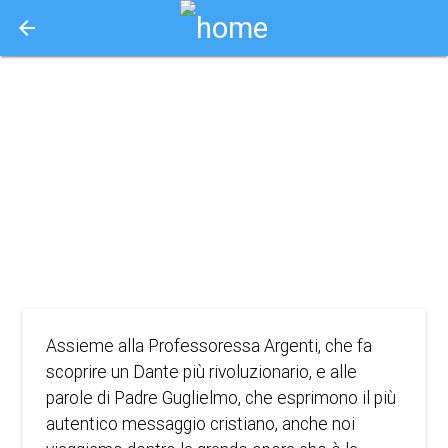
arrow_back
Aquisto e Prenotazione Biglietti Online
mirabile visione:
inferno
2022
DOCUMENTARIO
Assieme alla Professoressa Argenti, che fa
scoprire un Dante più rivoluzionario, e alle
parole di Padre Guglielmo, che esprimono il più
autentico messaggio cristiano, anche noi