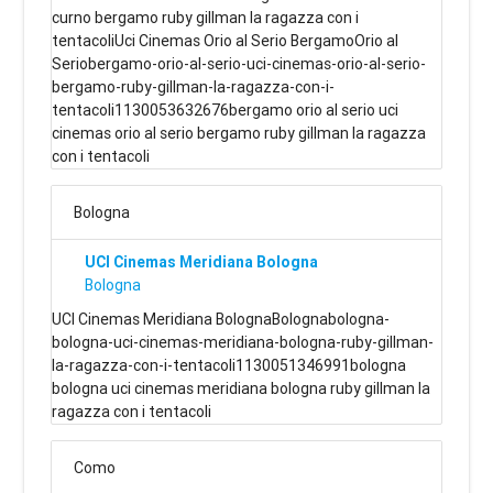
curno bergamo ruby gillman la ragazza con i
tentacoliUci Cinemas Orio al Serio BergamoOrio al
Seriobergamo-orio-al-serio-uci-cinemas-orio-al-serio-
bergamo-ruby-gillman-la-ragazza-con-i-
tentacoli1130053632676bergamo orio al serio uci
cinemas orio al serio bergamo ruby gillman la ragazza
con i tentacoli
Bologna
UCI Cinemas Meridiana Bologna
Bologna
UCI Cinemas Meridiana BolognaBolognabologna-
bologna-uci-cinemas-meridiana-bologna-ruby-gillman-
la-ragazza-con-i-tentacoli1130051346991bologna
bologna uci cinemas meridiana bologna ruby gillman la
ragazza con i tentacoli
Como