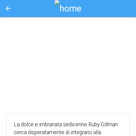
arrow_back
Aquisto e Prenotazione Biglietti Online
ruby gillman la
ragazza con i
tentacoli
2023
ANIMAZIONE, COMMEDIA, FAMIGLIA, FANTASY
La dolce e imbranata sedicenne Ruby Gillman
cerca disperatamente di integrarsi alla