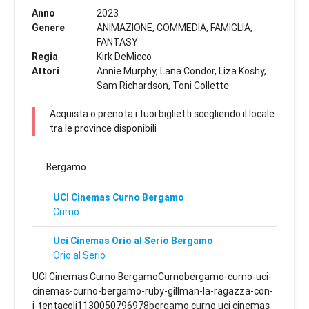
Anno
2023
Genere
ANIMAZIONE, COMMEDIA, FAMIGLIA,
FANTASY
Regia
Kirk DeMicco
Attori
Annie Murphy, Lana Condor, Liza Koshy,
Sam Richardson, Toni Collette
Acquista o prenota i tuoi biglietti scegliendo il locale
tra le province disponibili
Bergamo
UCI Cinemas Curno Bergamo
Curno
Uci Cinemas Orio al Serio Bergamo
Orio al Serio
UCI Cinemas Curno BergamoCurnobergamo-curno-uci-
cinemas-curno-bergamo-ruby-gillman-la-ragazza-con-
i-tentacoli1130050796978bergamo curno uci cinemas