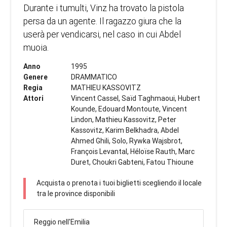
Durante i tumulti, Vinz ha trovato la pistola
persa da un agente. Il ragazzo giura che la
userà per vendicarsi, nel caso in cui Abdel
muoia.
Anno
1995
Genere
DRAMMATICO
Regia
MATHIEU KASSOVITZ
Attori
Vincent Cassel, Saïd Taghmaoui, Hubert
Kounde, Edouard Montoute, Vincent
Lindon, Mathieu Kassovitz, Peter
Kassovitz, Karim Belkhadra, Abdel
Ahmed Ghili, Solo, Rywka Wajsbrot,
François Levantal, Héloïse Rauth, Marc
Duret, Choukri Gabteni, Fatou Thioune
Acquista o prenota i tuoi biglietti scegliendo il locale
tra le province disponibili
Reggio nell'Emilia