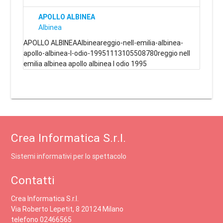
APOLLO ALBINEA
Albinea
APOLLO ALBINEAAlbineareggio-nell-emilia-albinea-
apollo-albinea-l-odio-19951113105508780reggio nell
emilia albinea apollo albinea l odio 1995
Crea Informatica S.r.l.
Sistemi informativi per lo spettacolo
Contatti
Crea Informatica S.r.l.
Via Roberto Lepetit, 8 20124 Milano
telefono 02466565