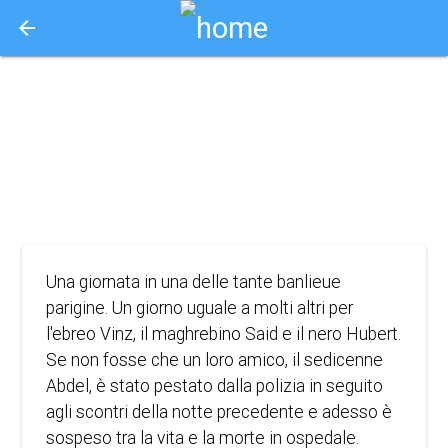
arrow_back
Aquisto e Prenotazione Biglietti Online
l'odio (1995)
1995
DRAMMATICO
Una giornata in una delle tante banlieue
parigine. Un giorno uguale a molti altri per
l'ebreo Vinz, il maghrebino Said e il nero Hubert.
Se non fosse che un loro amico, il sedicenne
Abdel, è stato pestato dalla polizia in seguito
agli scontri della notte precedente e adesso è
sospeso tra la vita e la morte in ospedale.