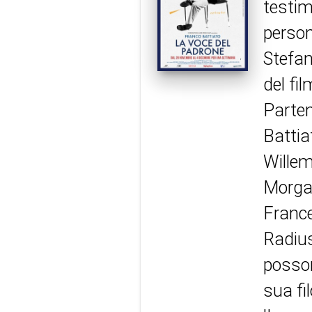
testim
person
Stefan
del fi
Parten
Battia
Willem
Morgan
France
Radius
posson
sua fi