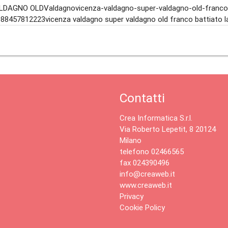
DAGNO OLDValdagnovicenza-valdagno-super-valdagno-old-franco-b
88457812223vicenza valdagno super valdagno old franco battiato l
Contatti
Crea Informatica S.r.l.
Via Roberto Lepetit, 8 20124
Milano
telefono 02466565
fax 024390496
info@creaweb.it
www.creaweb.it
Privacy
Cookie Policy