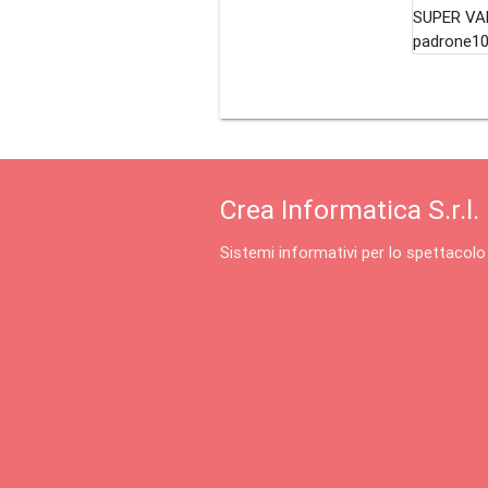
SUPER VAL
padrone10
Crea Informatica S.r.l.
Sistemi informativi per lo spettacolo