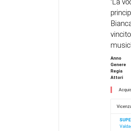
'La voc
princi
Bianca
vincit
musich
Anno
Genere
Regia
Attori
Acquis
Vicenz
SUPE
Valda