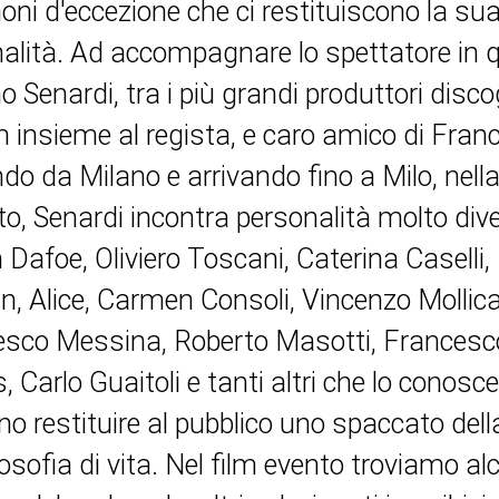
oni d'eccezione che ci restituiscono la sua
alità. Ad accompagnare lo spettatore in q
o Senardi, tra i più grandi produttori discog
lm insieme al regista, e caro amico di Fran
do da Milano e arrivando fino a Milo, nell
to, Senardi incontra personalità molto div
 Dafoe, Oliviero Toscani, Caterina Caselli
, Alice, Carmen Consoli, Vincenzo Mollica
sco Messina, Roberto Masotti, Francesco 
, Carlo Guaitoli e tanti altri che lo conos
o restituire al pubblico uno spaccato del
losofia di vita. Nel film evento troviamo al