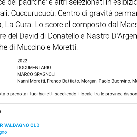
e del padrone' e altri selezionati in esibizi
pali: Cuccurucucù, Centro di gravità perm
, La Cura. Lo score eÌ composto dal Mae
ore del David di Donatello e Nastro D'Argen
e di Muccino e Moretti.
2022
DOCUMENTARIO
MARCO SPAGNOLI
Nanni Moretti, Franco Battiato, Morgan, Paolo Buonvino, M
ta o prenota i tuoi biglietti scegliendo il locale tra le province disponi
a
R VALDAGNO OLD
gno