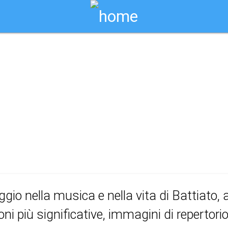
Biglietti Online
ttiato - la voce d
ggio nella musica e nella vita di Battiato, 
oni più significative, immagini di repertorio