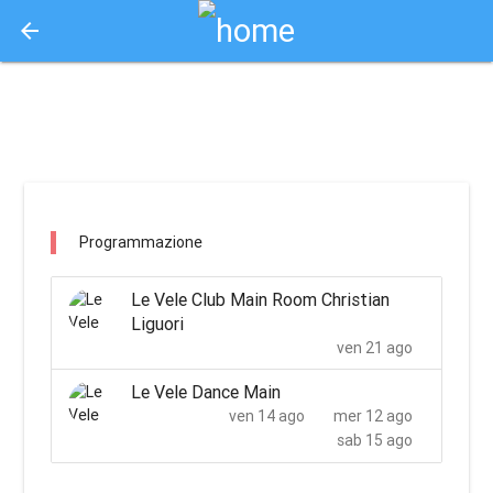
arrow_back
Aquisto e Prenotazione Biglietti Online
le vele club - cefalu' / cefalù
Programmazione
Le Vele Club Main Room Christian
Liguori
ven 21 ago
Le Vele Dance Main
ven 14 ago
mer 12 ago
sab 15 ago