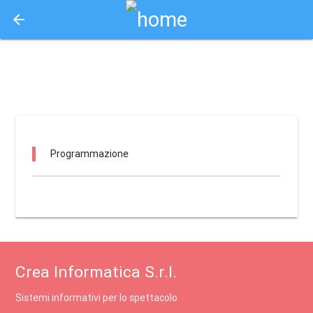
arrow_back
Aquisto e Prenotazione Biglietti Online
la isla disco music club / isola sant'antonio
Programmazione
Crea Informatica S.r.l.
Sistemi informativi per lo spettacolo