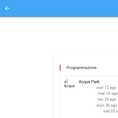
arrow_back
Aquisto e Prenotazione 
aretusa park siracusa
Programmazione
Acqua Park
mer 12 ago
mar 18 ago
lun 24 ago
dom 30 ago
sab 05 s