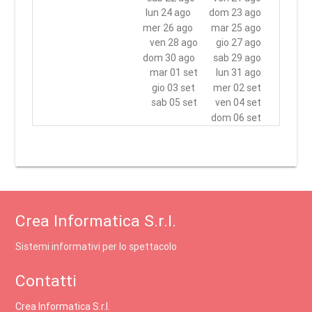
lun 24 ago
dom 23 ago
mer 26 ago
mar 25 ago
ven 28 ago
gio 27 ago
dom 30 ago
sab 29 ago
mar 01 set
lun 31 ago
gio 03 set
mer 02 set
sab 05 set
ven 04 set
dom 06 set
Crea Informatica S.r.l.
Sistemi informativi per lo spettacolo
Contatti
Crea Informatica S.r.l.