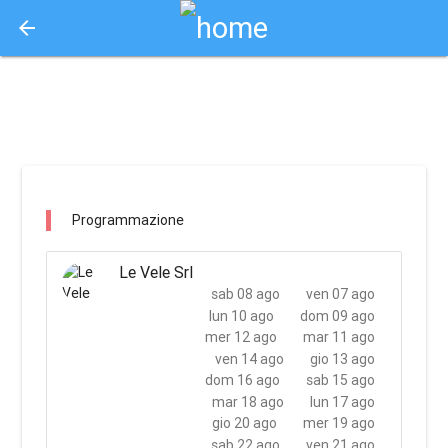
arrow_back
Aquisto e Prenotazione Biglietti Online
parco acquatico le vele / brescia
Programmazione
Le Vele Srl
sab 08 ago
ven 07 ago
lun 10 ago
dom 09 ago
mer 12 ago
mar 11 ago
ven 14 ago
gio 13 ago
dom 16 ago
sab 15 ago
mar 18 ago
lun 17 ago
gio 20 ago
mer 19 ago
sab 22 ago
ven 21 ago