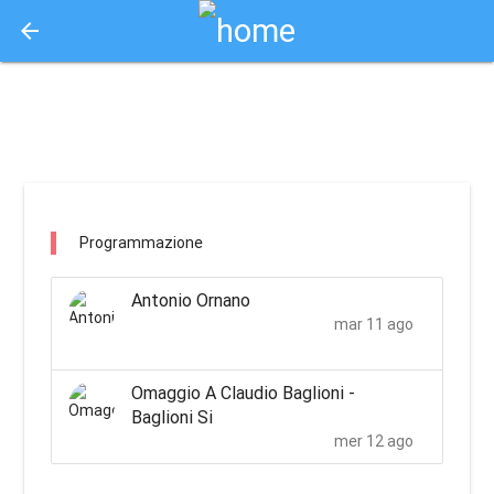
arrow_back
Aquisto e Prenotazione Biglietti Online
hpi - piazza di bobbio / bobbio
Programmazione
Antonio Ornano
mar 11 ago
Omaggio A Claudio Baglioni -
Baglioni Si
mer 12 ago