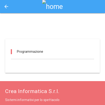
arrow_back
Aquisto e Prenotazione Biglietti Online
si - teatro comunale di mendicino / mendicino
Programmazione
Crea Informatica S.r.l.
Sistemi informativi per lo spettacolo