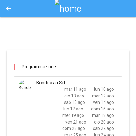
arrow_back
Aquisto e Prenotazione Biglietti Online
miami beach club bologna / castello d'argile
Programmazione
Kondiscan Srl
mar 11 ago
lun 10 ago
gio 13 ago
mer 12 ago
sab 15 ago
ven 14 ago
lun 17 ago
dom 16 ago
mer 19 ago
mar 18 ago
ven 21 ago
gio 20 ago
dom 23 ago
sab 22 ago
mar 25 ago
lun 24 ago