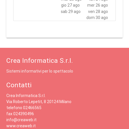
gio 27 ago
mer 26 ago
sab 29 ago
ven 28 ago
dom 30 ago
Crea Informatica S.r.l.
Sistemi informativi per lo spettacolo
Contatti
Crea Informatica S.r.l.
Via Roberto Lepetit, 8 20124 Milano
telefono 02466565
fax 024390496
info@creaweb.it
www.creaweb.it