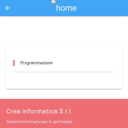
arrow_back
Aquisto e Prenotazione Biglietti Online
tc - teatro verdi casciana / casciana terme
Programmazione
Crea Informatica S.r.l.
Sistemi informativi per lo spettacolo