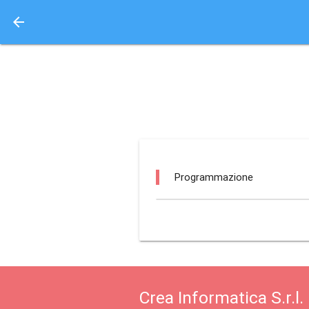
arrow_back
Aquisto e Prenotazione 
ipf - chiesa maria ss.
Programmazione
Crea Informatica S.r.l.