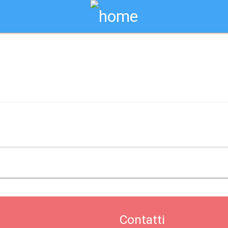
Biglietti Online
 annunziata - san lucido / san lucido
Contatti