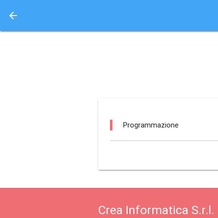
arrow_back
Aquisto e Prenotazione 
rf - nuovo cinema cors
Programmazione
Crea Informatica S.r.l.