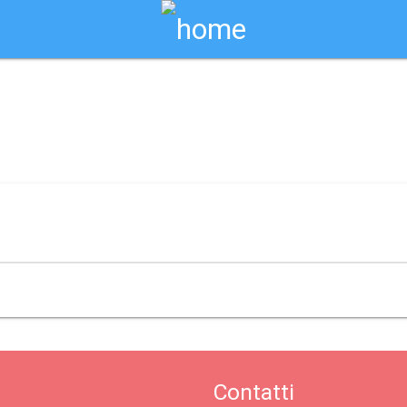
Biglietti Online
o / finale emilia
Contatti