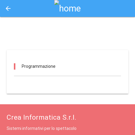
arrow_back
Aquisto e Prenotazione Biglietti Online
ipf - convento dei minimi / reggio di calabria
Programmazione
Crea Informatica S.r.l.
Sistemi informativi per lo spettacolo