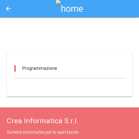
arrow_back
Aquisto e Prenotazione Biglietti Online
ipf - teatro italia / san giovanni in fiore
Programmazione
Crea Informatica S.r.l.
Sistemi informativi per lo spettacolo