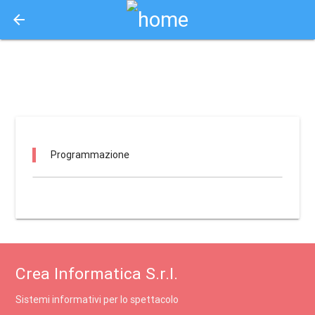
arrow_back
Aquisto e Prenotazione Biglietti Online
rf - casa della contadinanza / udine
Programmazione
Crea Informatica S.r.l.
Sistemi informativi per lo spettacolo