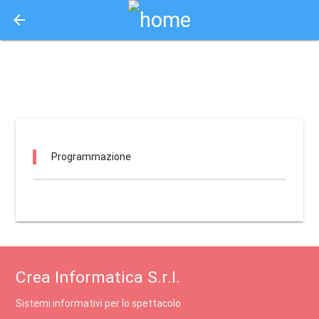
arrow_back
Aquisto e Prenotazione Biglietti Online
ubi film / calcinato
Programmazione
Crea Informatica S.r.l.
Sistemi informativi per lo spettacolo