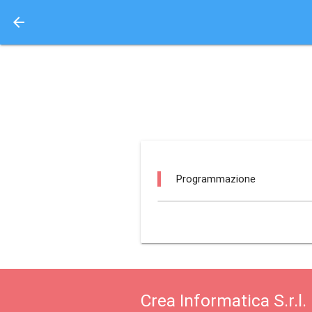
arrow_back
Aquisto e Prenotazione 
ipf - associazione cul
Programmazione
Crea Informatica S.r.l.