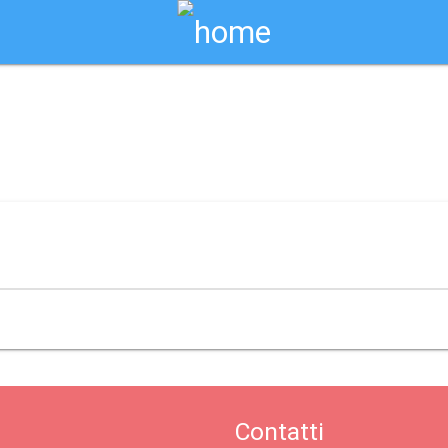
Biglietti Online
turale gaia / cetraro
Contatti